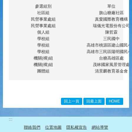
參選組別
單位
社區組
旗山糖廠社區
民營事業處組
真愛國際教育機構
民營事業處組
瑞儀光電股份有公司
個人組
陳哲霖
學校組
三民國中
學校組
高雄市桃源區建山國民小
學校組
高雄市三民區陽明國民小
機關(構)組
台糖高雄區處
機關(構)組
茂林國家風景管理處
團體組
清景麟教育基金會
回上一頁
回最上面
HOME
:::
聯絡我們
位置地圖
隱私權宣告
網站導覽