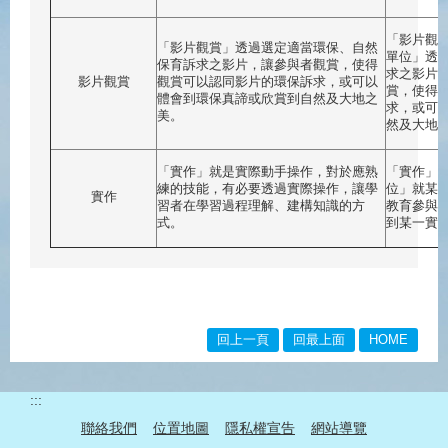
「影片觀
「影片觀賞」透過選定適當環保、自然
單位」透
保育訴求之影片，讓參與者觀賞，使得
求之影片
影片觀賞
觀賞可以認同影片的環保訴求，或可以
賞，使得
體會到環保真諦或欣賞到自然及大地之
求，或可
美。
然及大地
「實作」就是實際動手操作，對於應熟
「實作」
練的技能，有必要透過實際操作，讓學
位」就某
實作
習者在學習過程理解、建構知識的方
教育參與
式。
到某一實
回上一頁
回最上面
HOME
:::
聯絡我們
位置地圖
隱私權宣告
網站導覽