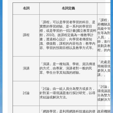
名詞
名詞定義
「課程」
「課程」可以是學習者學習的科目、是
府機關及
實際的學習經驗、是一系列的學習目
高級中等
標，或是學習的一切計畫(國立教育資料
生等為對
課程
館，2010)。故課程定義為一種教學計
人員」，
畫，透過精心設計，向學習者傳授知
師，進行
識、價值觀，課程的內容包含：教學內
規劃及教
容、學習的預期目標以及教學方式等。
程」的內
「此處是
「演講」是一種知識、學術、資訊傳達
簡稱環境
演講
的方式，由專家、演講者對一般的民
參與人員
眾、學生分享其知識的經驗。
講」。
「討論」
「討論」由一組人員分為雙方或多方，
環境議題
討論
針對某一環境議題進行探討研究，以尋
分為雙方
求結論或解決方法。
或解決方
「網路學習」是利用網路科技連結的便
政府機關