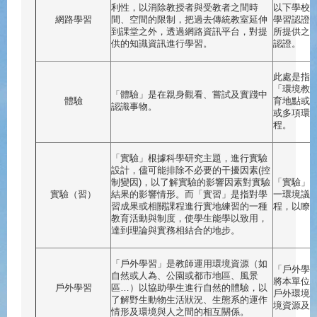
利性，以消除教授者與受教者之間時
以下學校
網路學習
間、空間的限制，把過去傳統教室延伸
學習認證
到課堂之外，透過網路資訊平台，對提
所提供之
供的知識資訊進行學習。
認證。
此處是指
「環境教
「體驗」是在親身觀看、嘗試及實踐中
體驗
育地點或
認識事物。
或多項環
程。
「實驗」根據科學研究主題，進行實驗
設計，儘可能排除不必要的干擾因素(控
制變因)，以了解實驗的影響因素對實驗
「實驗」
實驗（習）
結果的影響情形。而「實習」是指對學
一環境議
習成果或相關課程進行實地練習的一種
程，以瞭
教育活動與制度，使學生能學以致用，
達到理論與實務相結合的地步。
「戶外學習」是教師運用環境資源（如
「戶外學
自然或人為、公園或都市地區、風景
將本單位
戶外學習
區…）以協助學生進行自然的體驗，以
戶外環境
了解野生動物生活狀況、生態系的運作
境資源及
情形及環境與人之間的相互關係。