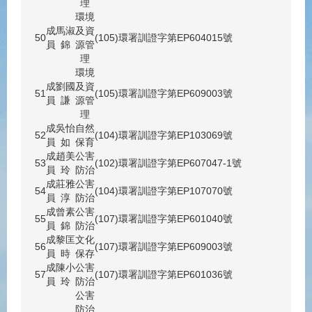
理
環境
成
馬淑
及資
50
(105)環署訓證字第EP604015號
員
錦
源管
理
環境
成
劉國
及資
51
(105)環署訓證字第EP609003號
員
謙
源管
理
成
吳怡
自然
52
(104)環署訓證字第EP103069號
員
如
保育
成
趙美
公害
53
(102)環署訓證字第EP607047-1號
員
玲
防治
成
莊雅
公害
54
(104)環署訓證字第EP107070號
員
淳
防治
成
曾素
公害
55
(107)環署訓證字第EP601040號
員
錦
防治
成
黎匡
文化
56
(107)環署訓證字第EP609003號
員
時
保存
成
陳小
公害
57
(107)環署訓證字第EP601036號
員
玲
防治
公害
防治