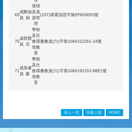
環境
成
鄭淑
及資
69
(107)環署訓證字第EP603053號
員
娟
源管
理
學校
及社
成
郭賢
70
會環
臺教資(六)字第1060152261-24號
員
宗
境教
育
學校
及社
成
吳峯
71
會環
臺教資(六)字第1060192153-88E1號
員
森
境教
育
回上一頁
回最上面
HOME
:::