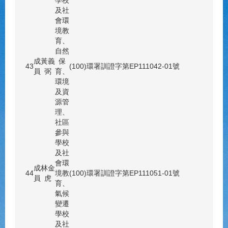
及社
會環
境教
育、
自然
成
黃義
保
43
(100)環署訓證字第EP111042-01號
員
弼
育、
環境
及資
源管
理、
社區
參與
學校
及社
會環
成
林金
44
境教
(100)環署訓證字第EP111051-01號
員
虎
育、
氣候
變遷
學校
及社