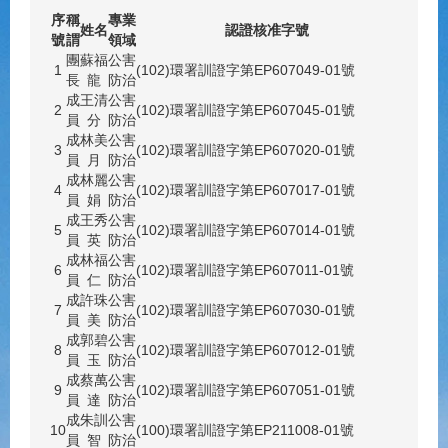
序
稱
專業
姓名
認證核准字號
號
謂
領域
團
蘇福
公害
1
(102)環署訓證字第EP607049-01號
長
龍
防治
成
王清
公害
2
(102)環署訓證字第EP607045-01號
員
分
防治
成
林美
公害
3
(102)環署訓證字第EP607020-01號
員
月
防治
成
林麗
公害
4
(102)環署訓證字第EP607017-01號
員
娟
防治
成
王秀
公害
5
(102)環署訓證字第EP607014-01號
員
英
防治
成
林福
公害
6
(102)環署訓證字第EP607011-01號
員
仁
防治
成
許珠
公害
7
(102)環署訓證字第EP607030-01號
員
美
防治
成
郭碧
公害
8
(102)環署訓證字第EP607012-01號
員
玉
防治
成
蔡萬
公害
9
(102)環署訓證字第EP607051-01號
員
達
防治
成
朱訓
公害
10
(100)環署訓證字第EP211008-01號
員
智
防治