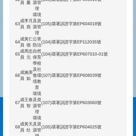
員
薰
源管
理
環境
成
李月
及資
63
(105)環署訓證字第EP604018號
員
燕
源管
理
成
黃仁
公害
64
(104)環署訓證字第EP112035號
員
德
防治
成
周忠
自然
65
(104)環署訓證字第EP607010-01號
員
元
保育
學校
及社
成
施美
66
會環
(107)環署訓證字第EP608039號
員
如
境教
育
環境
成
王春
及資
67
(107)環署訓證字第EP603060號
員
智
源管
理
環境
成
黃天
及資
68
(105)環署訓證字第EP604025號
員
灶
源管
理