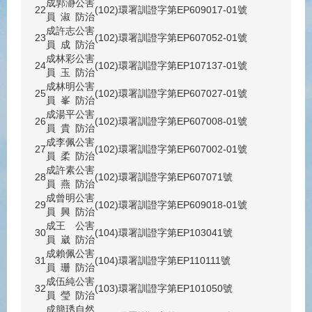
成
郭瀞
公害
22
(102)環署訓證字第EP609017-01號
員
淑
防治
成
許志
公害
23
(102)環署訓證字第EP607052-01號
員
成
防治
成
林彩
公害
24
(102)環署訓證字第EP107137-01號
員
玉
防治
成
林明
公害
25
(102)環署訓證字第EP607027-01號
員
峯
防治
成
湯平
公害
26
(102)環署訓證字第EP607008-01號
員
貴
防治
成
李佩
公害
27
(102)環署訓證字第EP607002-01號
員
柔
防治
成
許素
公害
28
(102)環署訓證字第EP607071號
員
燕
防治
成
曾明
公害
29
(102)環署訓證字第EP609018-01號
員
興
防治
成
王
公害
30
(104)環署訓證字第EP103041號
員
崴
防治
成
賴佩
公害
31
(104)環署訓證字第EP110111號
員
珊
防治
成
伍純
公害
32
(103)環署訓證字第EP101050號
員
瑩
防治
成
簡琇
自然