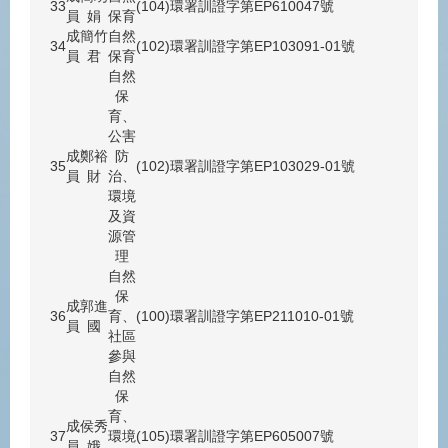
33
(104)環署訓證字第EP610047號
員
娟
保育
成
簡竹
自然
34
(102)環署訓證字第EP103091-01號
員
君
保育
自然
保
育、
公害
成
鄭裕
防
35
(102)環署訓證字第EP103029-01號
員
財
治、
環境
及資
源管
理
自然
保
成
郭進
36
育、
(100)環署訓證字第EP211010-01號
員
國
社區
參與
自然
保
育、
成
侯秀
37
環境
(105)環署訓證字第EP605007號
員
娥