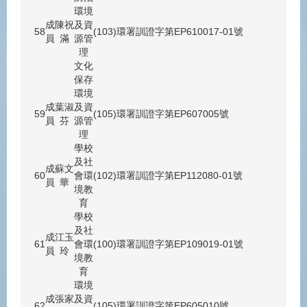
環境
成
陳祝
及資
58
(103)環署訓證字第EP610017-01號
員
滿
源管
理
文化
保存
環境
成
葉淑
及資
59
(105)環署訓證字第EP607005號
員
芬
源管
理
學校
及社
成
蘇文
60
會環
(102)環署訓證字第EP112080-01號
員
華
境教
育
學校
及社
成
江玉
61
會環
(100)環署訓證字第EP109019-01號
員
玲
境教
育
環境
成
張家
及資
62
(105)環署訓證字第EP605010號