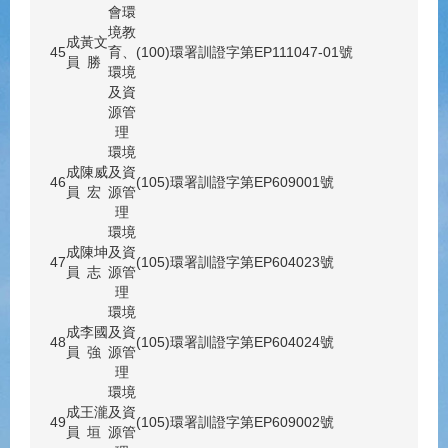
會環
境教
成
黃文
45
育、
(100)環署訓證字第EP111047-01號
員
勝
環境
及資
源管
理
環境
成
陳威
及資
46
(105)環署訓證字第EP609001號
員
宏
源管
理
環境
成
陳坤
及資
47
(105)環署訓證字第EP604023號
員
志
源管
理
環境
成
李國
及資
48
(105)環署訓證字第EP604024號
員
強
源管
理
環境
成
王瀧
及資
49
(105)環署訓證字第EP609002號
員
垣
源管