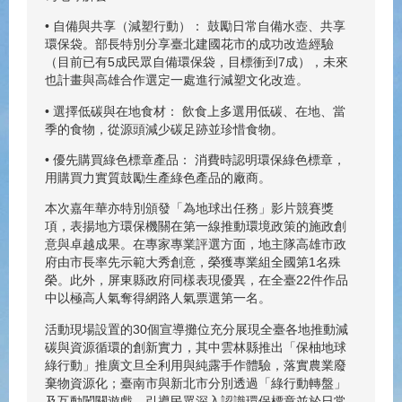
• 自備與共享（減塑行動）： 鼓勵日常自備水壺、共享
環保袋。部長特別分享臺北建國花市的成功改造經驗
（目前已有5成民眾自備環保袋，目標衝到7成），未來
也計畫與高雄合作選定一處進行減塑文化改造。
• 選擇低碳與在地食材： 飲食上多選用低碳、在地、當
季的食物，從源頭減少碳足跡並珍惜食物。
• 優先購買綠色標章產品： 消費時認明環保綠色標章，
用購買力實質鼓勵生產綠色產品的廠商。
本次嘉年華亦特別頒發「為地球出任務」影片競賽獎
項，表揚地方環保機關在第一線推動環境政策的施政創
意與卓越成果。在專家專業評選方面，地主隊高雄市政
府由市長率先示範大秀創意，榮獲專業組全國第1名殊
榮。此外，屏東縣政府同樣表現優異，在全臺22件作品
中以極高人氣奪得網路人氣票選第一名。
活動現場設置的30個宣導攤位充分展現全臺各地推動減
碳與資源循環的創新實力，其中雲林縣推出「保柚地球
綠行動」推廣文旦全利用與純露手作體驗，落實農業廢
棄物資源化；臺南市與新北市分別透過「綠行動轉盤」
及互動闖關遊戲，引導民眾深入認識環保標章並於日常