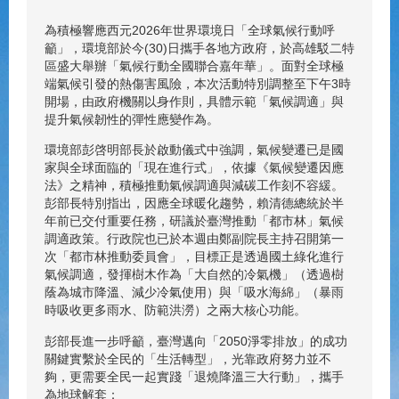
為積極響應西元2026年世界環境日「全球氣候行動呼
籲」，環境部於今(30)日攜手各地方政府，於高雄駁二特
區盛大舉辦「氣候行動全國聯合嘉年華」。面對全球極
端氣候引發的熱傷害風險，本次活動特別調整至下午3時
開場，由政府機關以身作則，具體示範「氣候調適」與
提升氣候韌性的彈性應變作為。
環境部彭啓明部長於啟動儀式中強調，氣候變遷已是國
家與全球面臨的「現在進行式」，依據《氣候變遷因應
法》之精神，積極推動氣候調適與減碳工作刻不容緩。
彭部長特別指出，因應全球暖化趨勢，賴清德總統於半
年前已交付重要任務，研議於臺灣推動「都市林」氣候
調適政策。行政院也已於本週由鄭副院長主持召開第一
次「都市林推動委員會」，目標正是透過國土綠化進行
氣候調適，發揮樹木作為「大自然的冷氣機」（透過樹
蔭為城市降溫、減少冷氣使用）與「吸水海綿」（暴雨
時吸收更多雨水、防範洪澇）之兩大核心功能。
彭部長進一步呼籲，臺灣邁向「2050淨零排放」的成功
關鍵實繫於全民的「生活轉型」，光靠政府努力並不
夠，更需要全民一起實踐「退燒降溫三大行動」，攜手
為地球解套：