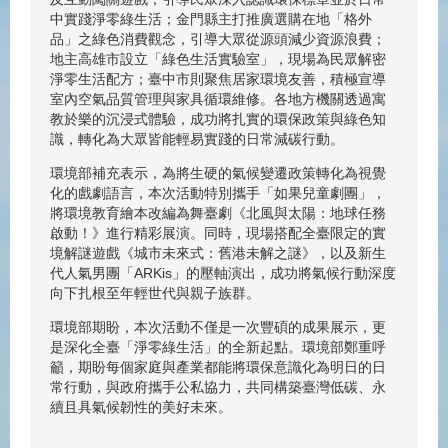
中實踐淨零綠生活；金門縣主打推廣選購在地「格外
品」之綠色消費觀念，引導大眾從源頭減少資源浪費；
地主高雄市設立「綠色生活實驗室」，現場為民眾解密
淨零生活配方；臺中市則聚焦居家環境友善，積極宣導
室內空氣品質管理與家具循環維修。各地方機關透過寓
教於樂的沉浸式體驗，成功將扎實的環保政策與綠色知
識，轉化為大眾皆能輕易實踐的日常減碳行動。
環境部補充表示，為將生硬的氣候變遷政策轉化為視覺
化的戲劇語言，本次活動特別攜手「如果兒童劇團」，
將環境教育繪本改編為舞臺劇《北風與太陽：地球任務
啟動！》進行精彩展演。同時，現場搭配全臺限定的實
境解謎遊戲《城市未來式：舊港未解之謎》，以及新生
代人氣男團「ARKis」的壓軸演出，成功將氣候行動深度
向下扎根至年輕世代與親子族群。
環境部期盼，本次活動不僅是一次豐碩的成果展示，更
是深化全臺「淨零綠生活」的全新起點。環境部鄭重呼
籲，期盼每個家庭與產業都能將環保意識化為明日的日
常行動，與政府攜手公私協力，共同構築臺灣低碳、永
續且具氣候韌性的美好未來。