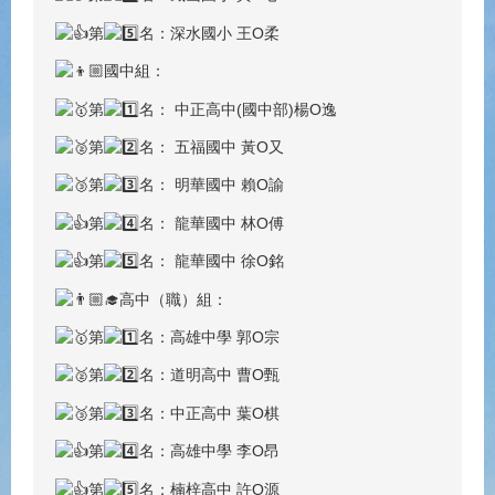
第
名：深水國小 王O柔
國中組：
第
名： 中正高中(國中部)楊O逸
第
名： 五福國中 黃O又
第
名： 明華國中 賴O諭
第
名： 龍華國中 林O傅
第
名： 龍華國中 徐O銘
高中（職）組：
第
名：高雄中學 郭O宗
第
名：道明高中 曹O甄
第
名：中正高中 葉O棋
第
名：高雄中學 李O昂
第
名：楠梓高中 許O源