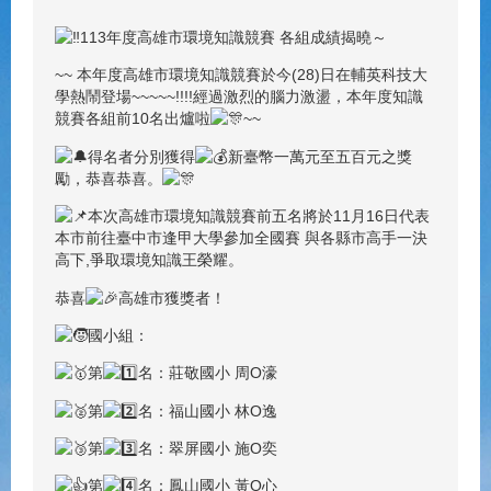
113年度高雄市環境知識競賽 各組成績揭曉～
~~ 本年度高雄市環境知識競賽於今(28)日在輔英科技大
學熱鬧登場~~~~~!!!!經過激烈的腦力激盪，本年度知識
競賽各組前10名出爐啦
~~
得名者分別獲得
新臺幣一萬元至五百元之獎
勵，恭喜恭喜。
本次高雄市環境知識競賽前五名將於11月16日代表
本市前往臺中市逢甲大學參加全國賽 與各縣市高手一決
高下,爭取環境知識王榮耀。
恭喜
高雄市獲獎者！
國小組：
第
名：莊敬國小 周O濠
第
名：福山國小 林O逸
第
名：翠屏國小 施O奕
第
名：鳳山國小 黃O心