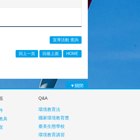
宣導活動 查詢
回上一頁
回最上面
HOME
▼關閉
Q&A
區
環境教育法
件
國家環境教育獎
教具
臺美生態學校
宣
環境教育講習